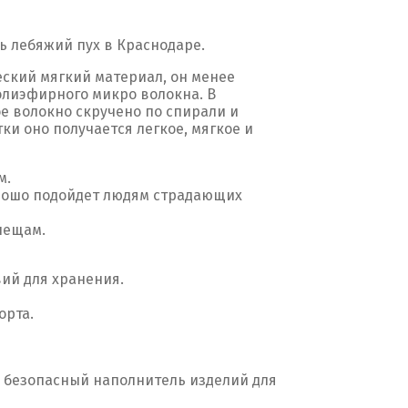
ь лебяжий пух в Краснодаре.
еский мягкий материал, он менее
олиэфирного микро волокна. В
е волокно скручено по спирали и
и оно получается легкое, мягкое и
м.
хорошо подойдет людям страдающих
лещам.
вий для хранения.
орта.
й безопасный наполнитель изделий для