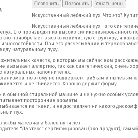
Позвонить
Позвонить
Узнать цены
Искусственный лебяжий пух. Что это? Купит
Искусственный лебяжий пух - это синтетич
епух. Его производят из высоко силиконизированного п
окно приобретает высоко извилистую структуру, и каждо
износостойкости. При его расчесывании и термообработк
виду натуральному пуху.
ложительных качеств, о которых мы сейчас вам расскаже
н не вызывает аллергию, так как синтетический, очень 
 о натуральных наполнителях.
организмов, по этому не подвержен грибкам и пылевым к
живается и не сбивается. Хорошо держит форму.
ь в обычной стиральной машине и не нужно особых усло
 впитывает посторонние ароматы.
 выбивается из ткани, и не доставляет ни какого дискомф
ьный пух.
службы материала более пяти лет.
одителя "Лавтекс" сертифицирован (эко продукт), самы