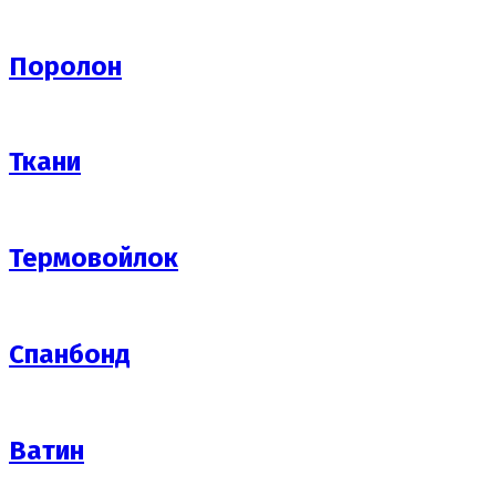
Поролон
Ткани
Термовойлок
Спанбонд
Ватин