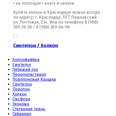
• не поглощает влагу и запахи
Купить холкон в Краснодаре можно всегда
по адресу: г. Краснодар, ПГТ Пашковский
ул. Почтовая, 234. Или по телефону 8 (988)
369-36-36 / 8 (988) 369-66-96
Синтепон / Холкон
Пор
Холлофайбер
Синтепух
Лебяжий пух
Пенополистирол
Поролоновая Крошка
Синтепон
Поролон
Холкон
Оксфорд
Экокожа
Стеганная ткань
Габардин