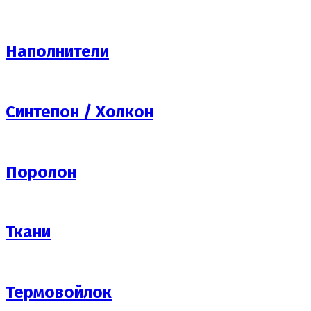
Наполнители
Синтепон / Холкон
Поролон
Ткани
Термовойлок