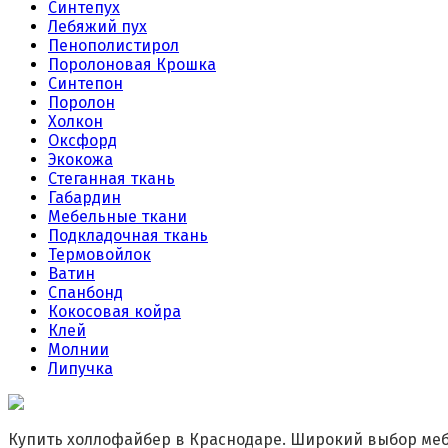
Синтепух
Лебяжий пух
Пенополистирол
Поролоновая Крошка
Синтепон
Поролон
Холкон
Оксфорд
Экокожа
Стеганная ткань
Габардин
Мебельные ткани
Подкладочная ткань
Термовойлок
Ватин
Спанбонд
Кокосовая койра
Клей
Молнии
Липучка
Купить холлофайбер в Краснодаре. Широкий выбор меб